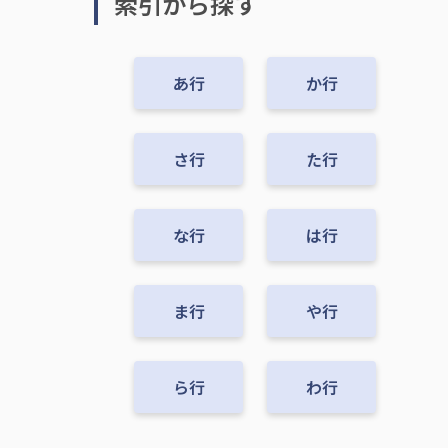
索引から探す
あ行
か行
さ行
た行
な行
は行
ま行
や行
ら行
わ行