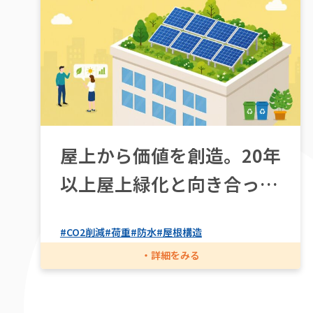
屋上から価値を創造。20年
以上屋上緑化と向き合って
きた私たちは、発電設備も
#CO2削減
#荷重
#防水
#屋根構造
長期インフラとして設計し
ます。