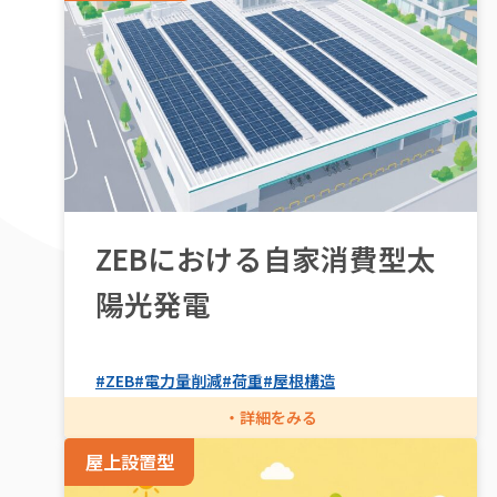
ZEBにおける自家消費型太
陽光発電
#ZEB
#電力量削減
#荷重
#屋根構造
屋上設置型